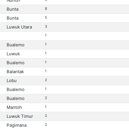
Nuhon
Bunta
8
Bunta
5
Luwuk Utara
3
1
Bualemo
1
Luwuk
1
Bualemo
1
Balantak
1
Lobu
2
Bualemo
1
Bualemo
2
Mantoh
1
Luwuk Timur
2
Pagimana
2