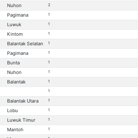
Nuhon
2
Pagimana
1
Luwuk
1
Kintom
1
Balantak Selatan
1
Pagimana
1
Bunta
1
Nuhon
1
Balantak
1
1
Balantak Utara
1
Lobu
1
Luwuk Timur
1
Mantoh
1