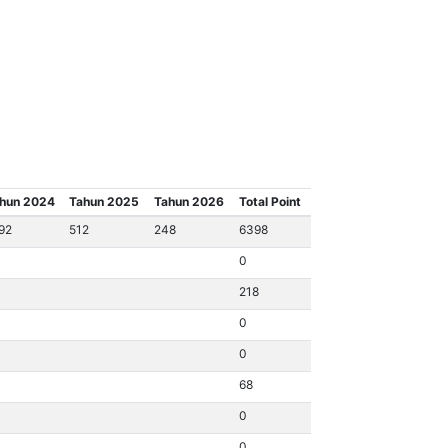
Point Kecamatan
Tingkat
Bidang
hun 2024
Tahun 2025
Tahun 2026
Total Point
92
512
248
6398
0
218
0
0
68
0
0