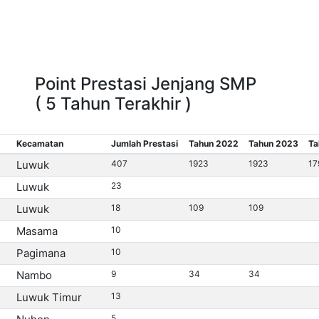
Beranda
Data Sekolah
Point Sekolah
Point Prestasi Jenjang SMP
( 5 Tahun Terakhir )
Kecamatan
Jumlah Prestasi
Tahun 2022
Tahun 2023
Ta
Luwuk
407
1923
1923
17
Luwuk
23
Luwuk
18
109
109
Masama
10
Pagimana
10
Nambo
9
34
34
Luwuk Timur
13
5